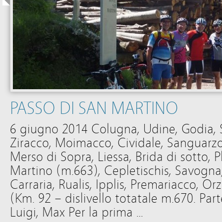
PASSO DI SAN MARTINO
6 giugno 2014 Colugna, Udine, Godia, Sa
Ziracco, Moimacco, Cividale, Sanguarzo
Merso di Sopra, Liessa, Brida di sotto, P
Martino (m.663), Cepletischis, Savogna
Carraria, Rualis, Ipplis, Premariacco, O
(Km. 92 – dislivello totatale m.670. Part
Luigi, Max Per la prima …