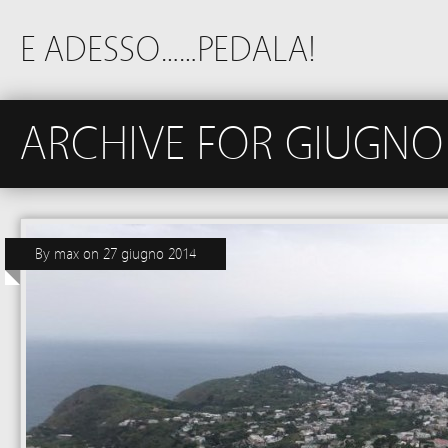
E ADESSO……PEDALA!
ARCHIVE FOR GIUGNO
By
max
on
27 giugno 2014