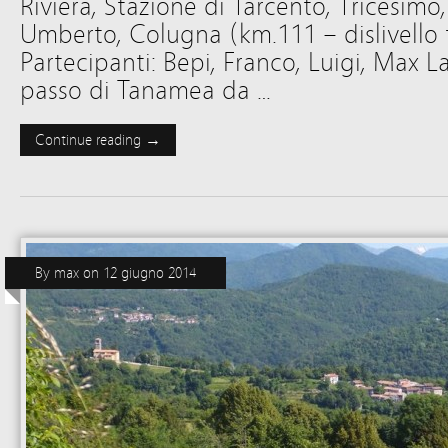
Riviera, Stazione di Tarcento, Tricesimo
Umberto, Colugna (km.111 – dislivello 
Partecipanti: Bepi, Franco, Luigi, Max La
passo di Tanamea da …
Continue reading →
By
max
on
12 giugno 2014