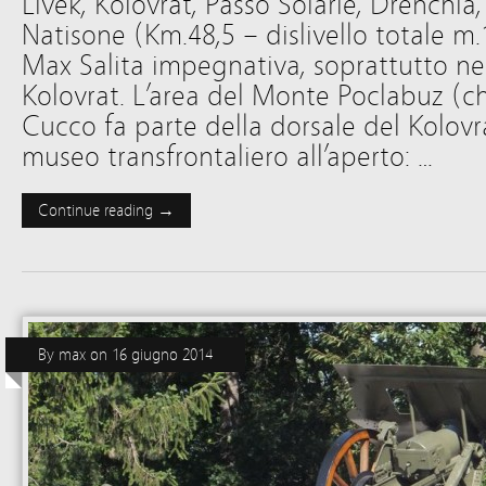
Livek, Kolovrat, Passo Solarie, Drenchia,
Natisone (Km.48,5 – dislivello totale m.
Max Salita impegnativa, soprattutto nel
Kolovrat. L’area del Monte Poclabuz (
Cucco fa parte della dorsale del Kolov
museo transfrontaliero all’aperto: …
Continue reading →
By
max
on
16 giugno 2014