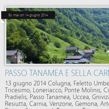
By
max
on
14 giugno 2014
PASSO TANAMEA E SELLA CAR
13 giugno 2014 Colugna, Feletto Umbe
Tricesimo, Loneriacco, Ponte Molinis, Ci
Pradielis, Passo Tanamea, Uccea, Gniviza
Resiutta, Carnia, Venzone, Gemona, Ar