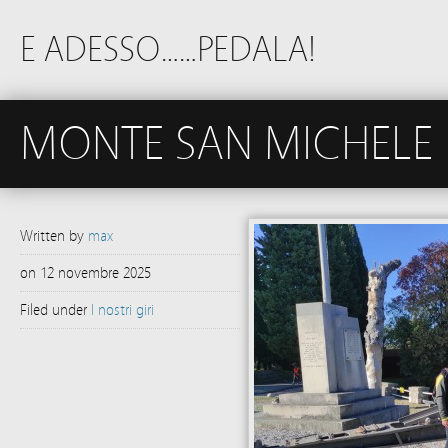
E ADESSO……PEDALA!
MONTE SAN MICHELE
Written by
max
on
12 novembre 2025
Filed under
I nostri giri