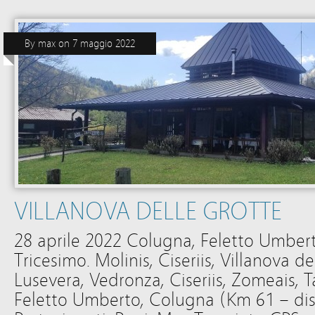
By
max
on
7 maggio 2022
VILLANOVA DELLE GROTTE
28 aprile 2022 Colugna, Feletto Umber
Tricesimo. Molinis, Ciseriis, Villanova de
Lusevera, Vedronza, Ciseriis, Zomeais, T
Feletto Umberto, Colugna (Km 61 – disl