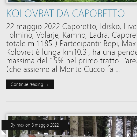
KOLOVRAT DA CAPORETTO
22 maggio 2022 Caporetto, Idrsko, Livek
Tolmino, Volarje, Kamno, Ladra, Caporet
totale m 1185 ) Partecipanti: Bepi, Max 
Kolovret è lunga km10,3 , ha una pend
massima del 15% nel primo tratto L’ar
(che assieme al Monte Cucco fa …
Continue reading →
By
max
on
8 maggio 2022