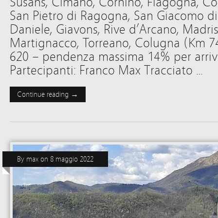
Susans, Cimano, Cornino, Flagogna, Cos
San Pietro di Ragogna, San Giacomo d
Daniele, Giavons, Rive d’Arcano, Madrisi
Martignacco, Torreano, Colugna (Km 74 
620 – pendenza massima 14% per arriv
Partecipanti: Franco Max Tracciato …
Continue reading →
By
max
on
8 maggio 2022