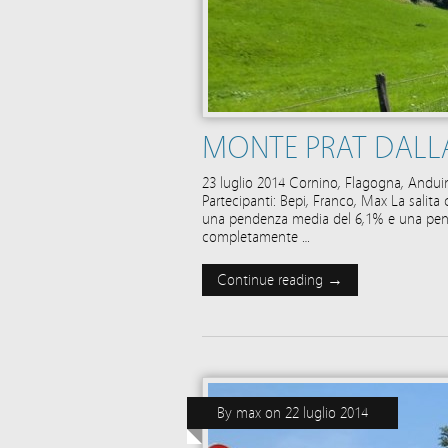
MONTE PRAT DALL
23 luglio 2014 Cornino, Flagogna, Anduin
Partecipanti: Bepi, Franco, Max La salita 
una pendenza media del 6,1% e una pen
completamente …
Continue reading →
By
max
on
22 luglio 2014