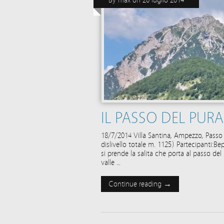
By
max
on
20 luglio 2014
IL PASSO DEL PURA
18/7/2014 Villa Santina, Ampezzo, Passo
dislivello totale m. 1125) Partecipanti:B
si prende la salita che porta al passo 
valle …
Continue reading →