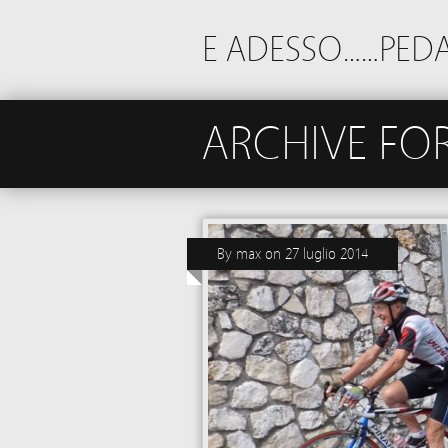
E ADESSO……PEDA
ARCHIVE FOR
By
max
on
27 luglio 2014