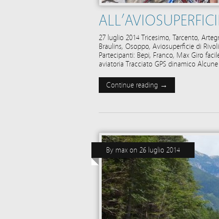
ALL’AVIOSUPERFICI
27 luglio 2014 Tricesimo, Tarcento, Arte
Braulins, Osoppo, Aviosuperficie di Rivo
Partecipanti: Bepi, Franco, Max Giro facil
aviatoria Tracciato GPS dinamico Alcune
Continue reading →
By
max
on
26 luglio 2014