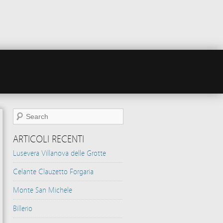
ARTICOLI RECENTI
Lusevera Villanova delle Grotte
Celante Clauzetto Forgaria
Monte San Michele
Billerio