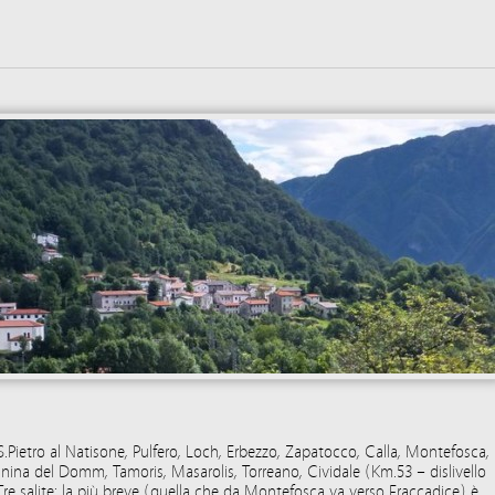
 S.Pietro al Natisone, Pulfero, Loch, Erbezzo, Zapatocco, Calla, Montefosca,
ina del Domm, Tamoris, Masarolis, Torreano, Cividale (Km.53 – dislivello
Tre salite: la più breve (quella che da Montefosca va verso Fraccadice) è