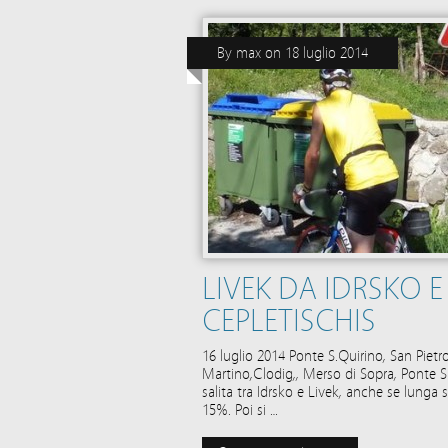
By
max
on
18 luglio 2014
LIVEK DA IDRSKO 
CEPLETISCHIS
16 luglio 2014 Ponte S.Quirino, San Pietro
Martino,Clodig,, Merso di Sopra, Ponte S
salita tra Idrsko e Livek, anche se lunga
15%. Poi si …