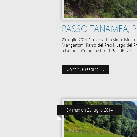
PASSO TANAMEA, P
25 luglio 2014 Colugna Trcesimo, Molinis
Mangartom, Passo del Predil, Lago del Pre
a Udine – Colugna (Km. 126 – dislivello
…
Continue reading →
By
max
on
26 luglio 2014