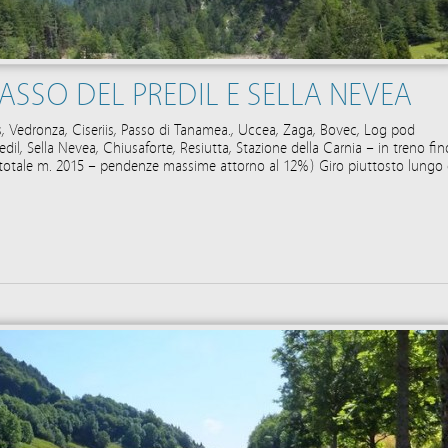
ASSO DEL PREDIL E SELLA NEVEA
, Vedronza, Ciseriis, Passo di Tanamea., Uccea, Zaga, Bovec, Log pod
dil, Sella Nevea, Chiusaforte, Resiutta, Stazione della Carnia – in treno fin
 totale m. 2015 – pendenze massime attorno al 12%) Giro piuttosto lungo 