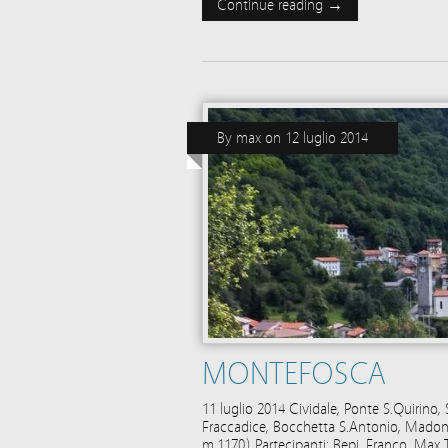
Continue reading →
By
max
on
12 luglio 2014
MONTEFOSCA
11 luglio 2014 Cividale, Ponte S.Quirino,
Fraccadice, Bocchetta S.Antonio, Madonn
m.1170) Partecipanti: Bepi, Franco, Max 