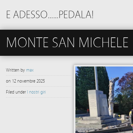
E ADESSO……PEDALA!
MONTE SAN MICHELE
Written by
max
on
12 novembre 2025
Filed under
I nostri giri