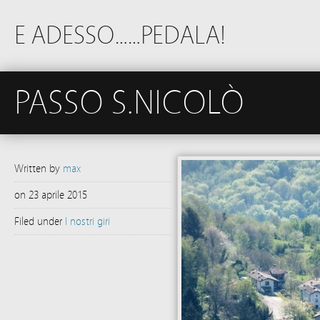
E ADESSO……PEDALA!
PASSO S.NICOLÒ
Written by
max
on
23 aprile 2015
Filed under
I nostri giri