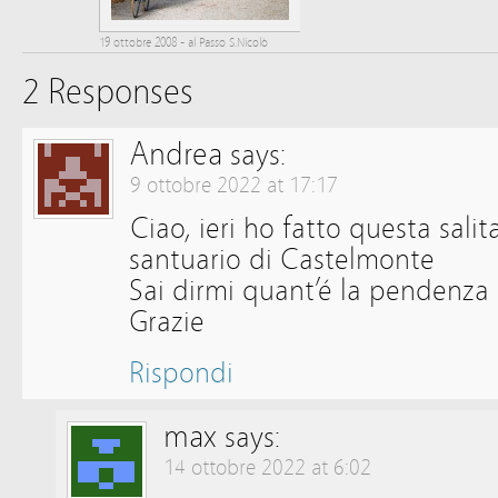
19 ottobre 2008 - al Passo S.Nicolò
2 Responses
Andrea
says:
9 ottobre 2022 at 17:17
Ciao, ieri ho fatto questa sali
santuario di Castelmonte
Sai dirmi quant’é la pendenza
Grazie
Rispondi
max
says:
14 ottobre 2022 at 6:02