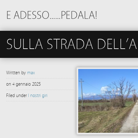
E ADESSO……PEDALA!
SULLA STRADA DELL’A
Written by
max
on
4 gennaio 2025
Filed under
I nostri giri